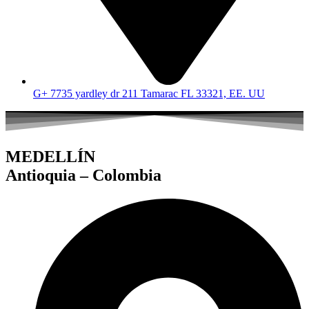
G+ 7735 yardley dr 211 Tamarac FL 33321, EE. UU
MEDELLÍN
Antioquia – Colombia