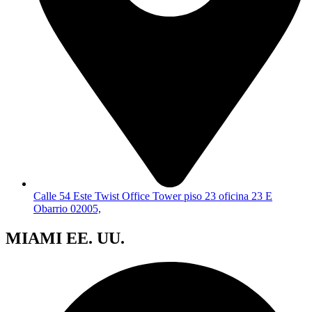
Calle 54 Este Twist Office Tower piso 23 oficina 23 E
Obarrio 02005,
MIAMI EE. UU.