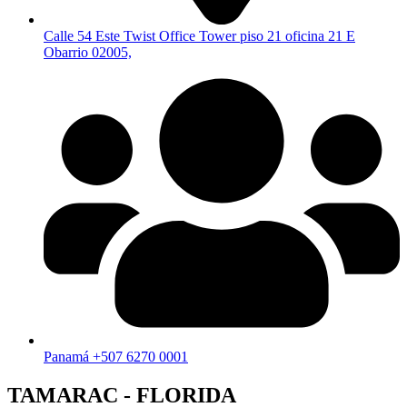
Calle 54 Este Twist Office Tower piso 21 oficina 21 E
Obarrio 02005,
Panamá +507 6270 0001
TAMARAC - FLORIDA