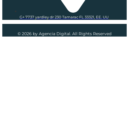
G+ 7737 yardley dr 230 Tamarac FL 33321, EE. UU
© 2026 by Agencia Digital. All Rights Reserved