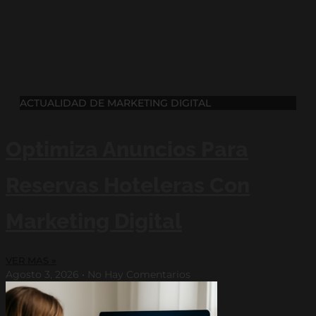
ACTUALIDAD DE MARKETING DIGITAL
Optimiza Anuncios Para
Reservas Hoteleras Con
Marketing Digital
VER MAS »
Agosto 3, 2026
No Hay Comentarios