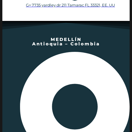
G+ 7735 yardley dr 211 Tamarac FL 33321, EE. UU
MEDELLÍN
Antioquia – Colombia