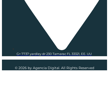
G+ 7737 yardley dr 230 Tamarac FL 33321, EE. UU
© 2026 by Agencia Digital. All Rights Reserved