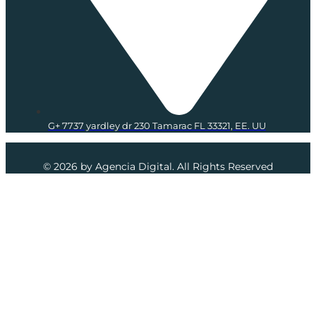
G+ 7737 yardley dr 230 Tamarac FL 33321, EE. UU
© 2026 by Agencia Digital. All Rights Reserved