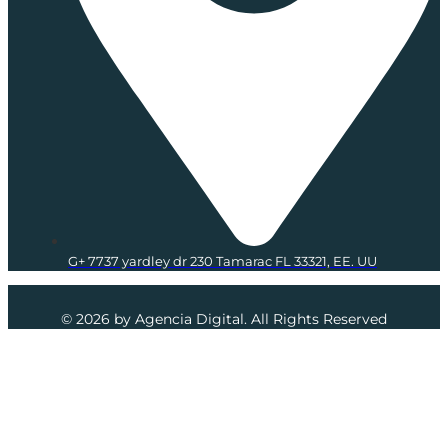
G+ 7737 yardley dr 230 Tamarac FL 33321, EE. UU
© 2026 by Agencia Digital. All Rights Reserved