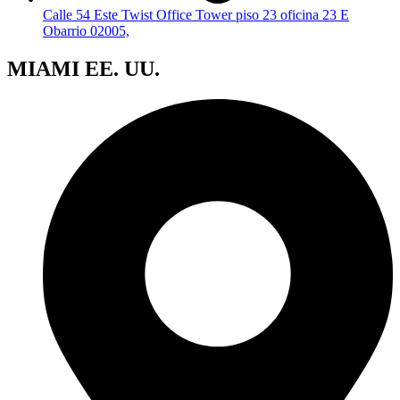
Calle 54 Este Twist Office Tower piso 23 oficina 23 E
Obarrio 02005,
MIAMI EE. UU.