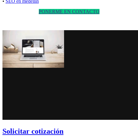
•
SEO en medellin
PONERME EN CONTACTO
Solicitar cotización