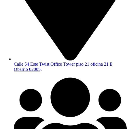
Calle 54 Este Twist Office Tower piso 21 oficina 21 E
Obarrio 02005,