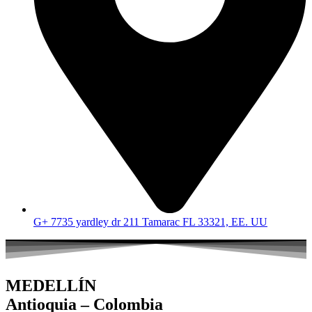
G+ 7735 yardley dr 211 Tamarac FL 33321, EE. UU
MEDELLÍN
Antioquia – Colombia