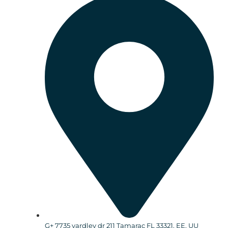
G+ 7735 yardley dr 211 Tamarac FL 33321, EE. UU