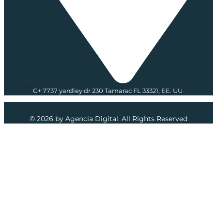
G+ 7737 yardley dr 230 Tamarac FL 33321, EE. UU
© 2026 by Agencia Digital. All Rights Reserved