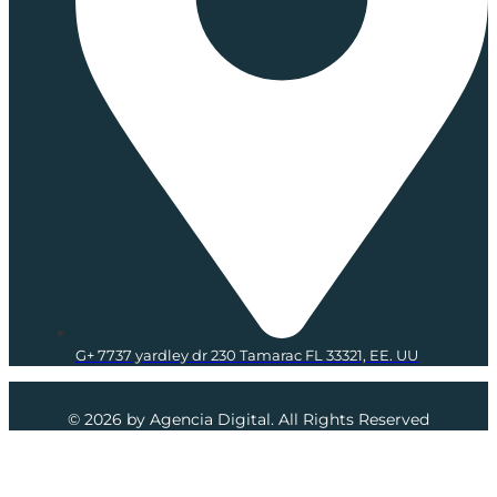
G+ 7737 yardley dr 230 Tamarac FL 33321, EE. UU
© 2026 by Agencia Digital. All Rights Reserved